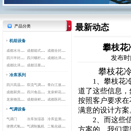
最新动态
产品分类
机组设备
攀枝花
成都水冷式机组
成都箱式一体机
成都全封闭机组
发布时间
四川半封闭机组
四川螺杆式机组
成都比泽尔螺杆
成都比泽尔双极
成都活塞式机组
攀枝花
冷库系列
　　1、攀枝花
四川高温冷库工程
双流气调冷库工程
青白江速冻冷库安装工程
道了这些信息，
成都厨房冷库安装工程
四川食品冷库安装工程
龙泉鲜花冷库安装工程
龙泉物流冷库安装工程
成都保鲜冷库安装工程
成都医药冷库安装工程
按照客户要求在
气调设备
满意的设计方案
冷库监测系统
　　2、而这些
气调门
冷库加湿器
便携式氧测试仪
二氧化碳脱除
气调制氮机
方案的。我们需