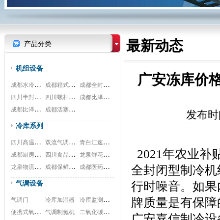
最新动态
产品分类
机组设备
广安冻库价格.
成都水冷式机组
成都箱式一体机
成都全封闭机组
四川半封闭机组
四川螺杆式机组
成都比泽尔螺杆
成都比泽尔双极
成都活塞式机组
发布时间
冷库系列
四川高温冷库工程
双流气调冷库工程
青白江速冻冷库安装工程
  2021年农
成都厨房冷库安装工程
四川食品冷库安装工程
龙泉鲜花冷库安装工程
龙泉物流冷库安装工程
成都保鲜冷库安装工程
成都医药冷库安装工程
全封闭型制冷机
气调设备
行时噪音。如果
冷库监测系统
气调门
冷库加湿器
牌质量是有保障
便携式氧测试仪
二氧化碳脱除
气调制氮机
广安嘉信制冷设