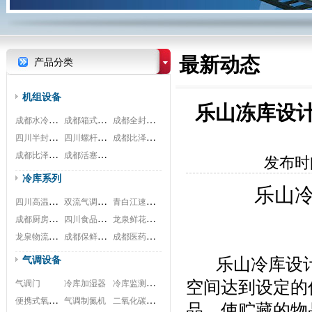
最新动态
产品分类
机组设备
乐山冻库设计.
成都水冷式机组
成都箱式一体机
成都全封闭机组
四川半封闭机组
四川螺杆式机组
成都比泽尔螺杆
成都比泽尔双极
成都活塞式机组
发布时间
冷库系列
乐山
四川高温冷库工程
双流气调冷库工程
青白江速冻冷库安装工程
成都厨房冷库安装工程
四川食品冷库安装工程
龙泉鲜花冷库安装工程
龙泉物流冷库安装工程
成都保鲜冷库安装工程
成都医药冷库安装工程
气调设备
 　  乐山冷
冷库监测系统
气调门
冷库加湿器
空间达到设定的
便携式氧测试仪
二氧化碳脱除
气调制氮机
品，使贮藏的物