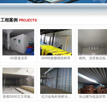
工程案例
PROJECTS
-30度速冻库
200吨猕猴桃保鲜库
猪肉、冻货食品低..
新都3000立方库板...
北川金龟村保鲜冷...
乐山犍为低温排管..