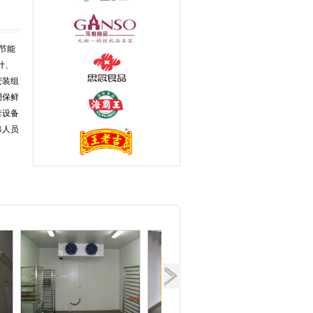
 节能
计、
安装组
调保鲜
套设备
修人员